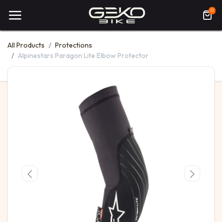
0
All Products
Protections
Alpinestars Paragon Lite Elbow Protector