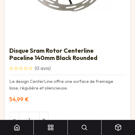
Disque Sram Rotor Centerline
Paceline 140mm Black Rounded
(0 avis)
Le design CenterLine offre une surface de freinage
lisse, régulière et silencieuse.
54,99
€
Disque Sram Rotor Centerline Paceline 140mm Black Rounded