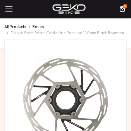
0
All Products
Roues
Disque Sram Rotor Centerline Paceline 140mm Black Rounded