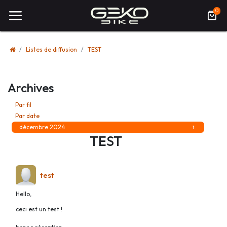
0
Listes de diffusion
TEST
Archives
Par fil
1
Par date
décembre 2024
1
TEST
test
Hello,
ceci est un test !