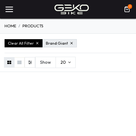
0
HOME
PRODUCTS
Clear All Filter
Brand:
Giant
Show
20
VÉLOS
ENTRETIEN DU
ÉQUIPEMENTS
VÉLO