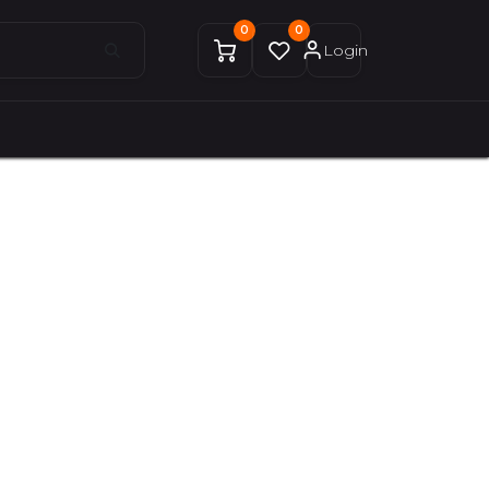
0
0
Login
0
0
ices Gekobike
Mon compte