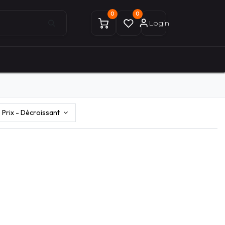
0
0
Login
0
0
ices Gekobike
Mon compte
Prix - Décroissant