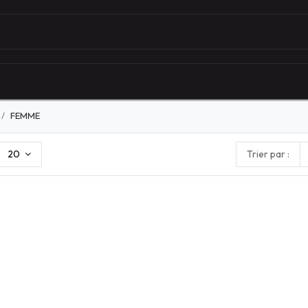
Autour du vélo
Univers des marques
Les serv
FEMME
20
Trier par :
HOMME