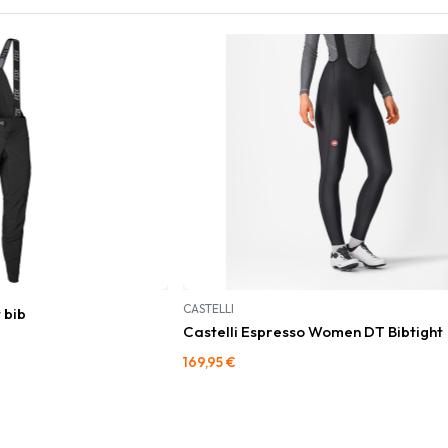
CASTELLI
 bib
Castelli Espresso Women DT Bibtight
169,95
€