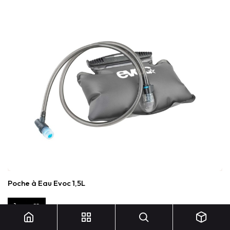
Poche à Eau Evoc 1,5L
35,00
€