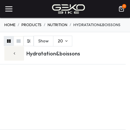
0
HOME
PRODUCTS
NUTRITION
HYDRATATION&BOISSONS
Show
20
Hydratation&boissons
HYDRATATION&BOISSONS
BARRES
ÉNERGÉTIQUE
COMPLÉMENTS &
CURES