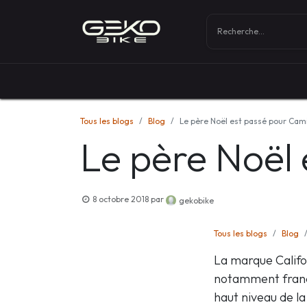
Boutique
Vélos
Tous les blogs
Blog
Le père Noël est passé pour Cam
Le père Noël 
8 octobre 2018
par
gekobike
Tous les blogs
Blog
La marque Califo
notamment frança
haut niveau de l