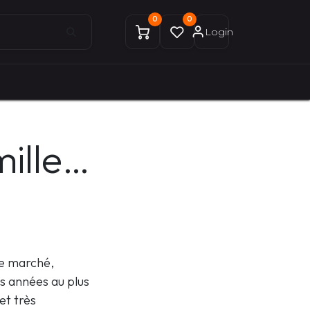
0
0
Login
0
0
ices Gekobike
Mon compte
mille…
le marché,
s années au plus
et très