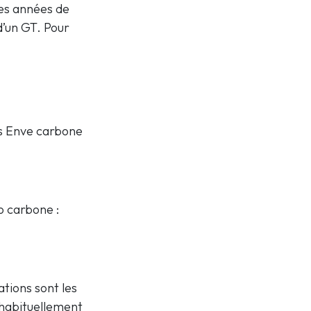
es années de
d’un GT. Pour
es Enve carbone
o carbone :
tions sont les
 habituellement