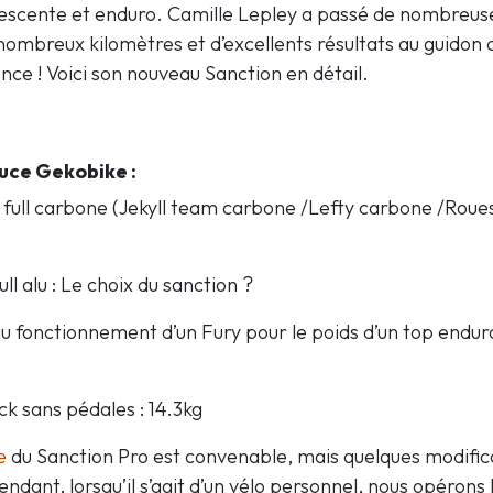
scente et enduro. Camille Lepley a passé de nombreus
nombreux kilomètres et d’excellents résultats au guidon 
ce ! Voici son nouveau Sanction en détail.
uce Gekobike :
 full carbone (Jekyll team carbone /Lefty carbone /Rou
ull alu : Le choix du sanction ?
au fonctionnement d’un Fury pour le poids d’un top endur
ock sans pédales : 14.3kg
e
du Sanction Pro est convenable, mais quelques modifica
dant, lorsqu’il s’agit d’un vélo personnel, nous opérons