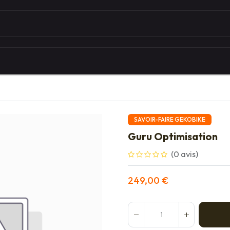
Autour du vélo
Univers des marques
Les serv
SAVOIR-FAIRE GEKOBIKE
Guru Optimisation
(0 avis)
249,00
€