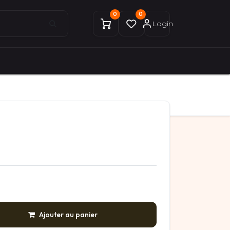
0
0
Login
0
0
ices Gekobike
Mon compte
Ajouter au panier