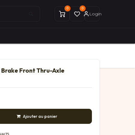
0
0
Login
0
0
ices Gekobike
Mon compte
 Brake Front Thru-Axle
Ajouter au panier
HAITS