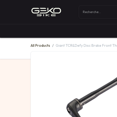
Boutique
Vélos
All Products
Giant TCR&Defy Disc Brake Front Th