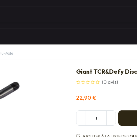
Autour du vélo
Univers des marques
Les serv
ru-Axle
Giant TCR&Defy Disc
(0 avis)
22,90
€
AJOUTER À LA LISTE DE SOU