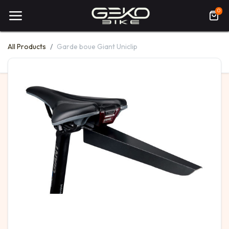
0
All Products
Garde boue Giant Uniclip