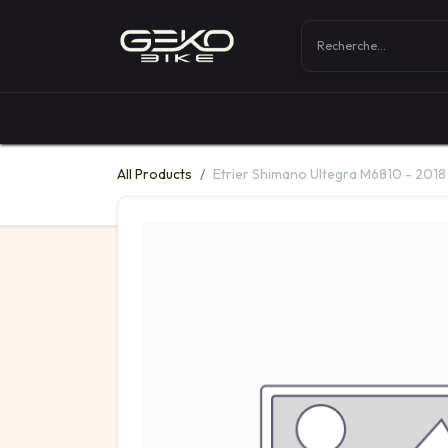
Boutique
Vélos
All Products
Etrier Shimano Ultegra M6810 - 2018