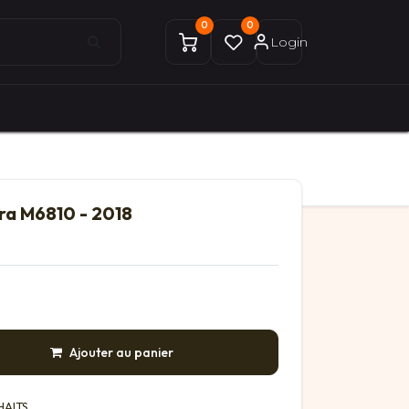
0
0
Login
0
0
ices Gekobike
Mon compte
ra M6810 - 2018
Ajouter au panier
HAITS