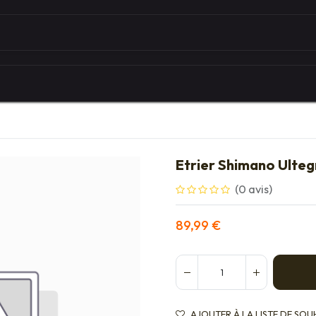
Autour du vélo
Univers des marques
Les serv
Etrier Shimano Ulteg
(0 avis)
89,99
€
AJOUTER À LA LISTE DE SOU