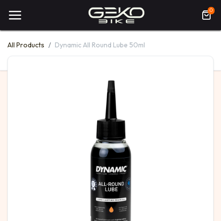
0
All Products
Dynamic All Round Lube 50ml