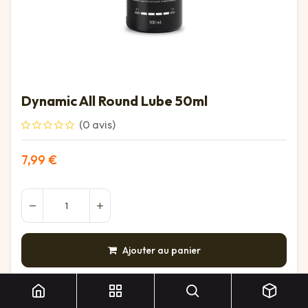
Dynamic All Round Lube 50ml
(0 avis)
7,99
€
Ajouter au panier
Dynamic All Round Lube 50ml
AJOUTER À LA LISTE DE SOUHAITS