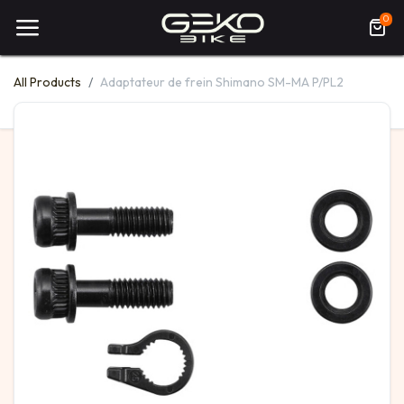
0
All Products
Adaptateur de frein Shimano SM-MA P/PL2