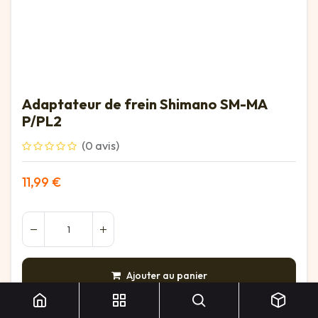
Adaptateur de frein Shimano SM-MA
P/PL2
(0 avis)
11,99
€
Adaptateur de frein Shimano SM-MA P/PL2
Ajouter au panier
AJOUTER À LA LISTE DE SOUHAITS