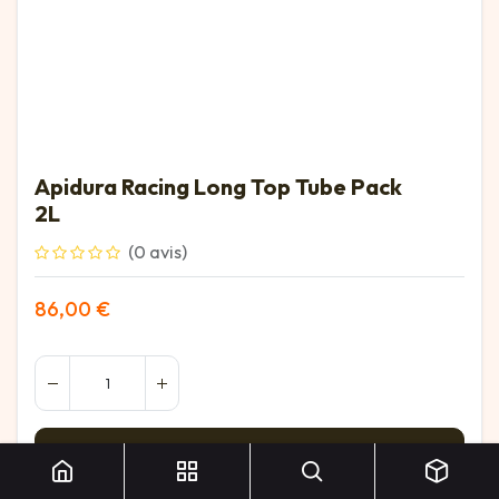
Apidura Racing Long Top Tube Pack
2L
(0 avis)
86,00
€
Apidura Racing Long Top Tube Pack 2L
Ajouter au panier