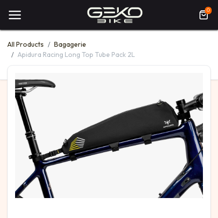
0
All Products
Bagagerie
Apidura Racing Long Top Tube Pack 2L