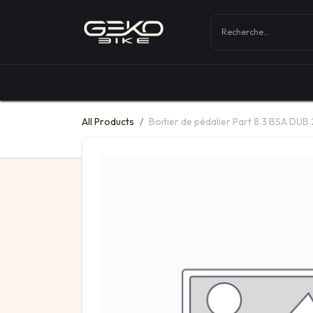
Boutique
Vélos
All Products
Boitier de pédalier Part 8.3 BSA DU