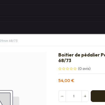
Autour du vélo
Univers des marques
Les serv
B 29mm 68/73
Boitier de pédalier 
68/73
(0 avis)
54,00
€