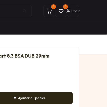
0
0
Login
0
0
ices Gekobike
Mon compte
Part 8.3 BSA DUB 29mm
Ajouter au panier