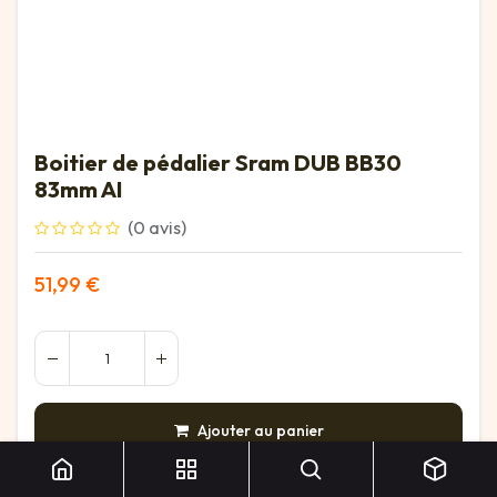
Boitier de pédalier Sram DUB BB30
83mm AI
(0 avis)
51,99
€
Boitier de pédalier Sram DUB BB30 83mm AI
Ajouter au panier
AJOUTER À LA LISTE DE SOUHAITS