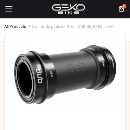
0
All Products
Boitier de pédalier Sram DUB BB30 83mm AI