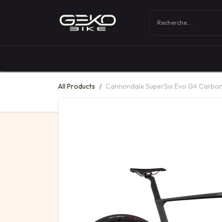
Boutique
Vélos
All Products
Cannondale SuperSix Evo G4 Carbo