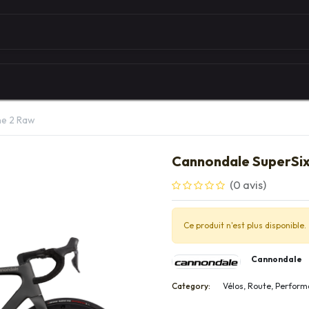
Autour du vélo
Univers des marques
Les serv
ne 2 Raw
Cannondale SuperSix
(0 avis)
Ce produit n'est plus disponible.
Cannondale
Category:
Vélos, Route, Perfor