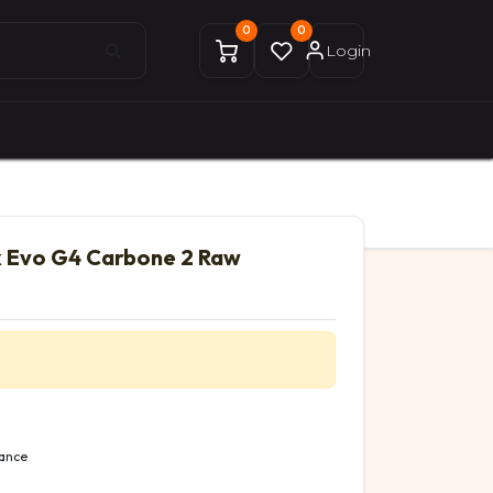
0
0
Login
0
0
ices Gekobike
Mon compte
 Evo G4 Carbone 2 Raw
mance