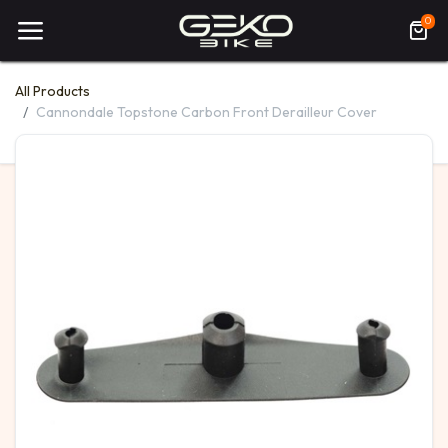
0
All Products
Cannondale Topstone Carbon Front Derailleur Cover