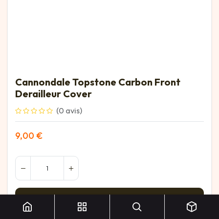
Cannondale Topstone Carbon Front
Derailleur Cover
(0 avis)
9,00
€
Cannondale Topstone Carbon Front Derailleur Cover
Ajouter au panier