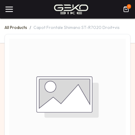
0
All Products
Capot Frontale Shimano ST-R7020 Droit+vis