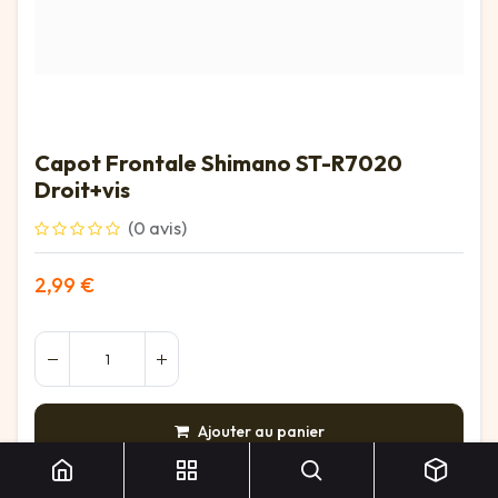
Capot Frontale Shimano ST-R7020
Droit+vis
(0 avis)
2,99
€
Capot Frontale Shimano ST-R7020 Droit+vis
Ajouter au panier
AJOUTER À LA LISTE DE SOUHAITS