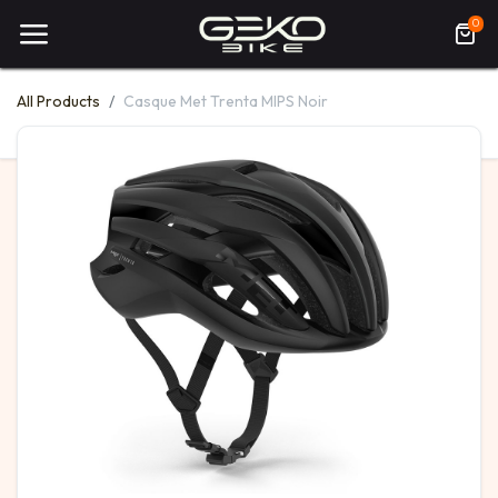
0
All Products
Casque Met Trenta MIPS Noir