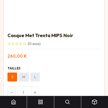
Casque Met Trenta MIPS Noir
(0 avis)
260,00
€
TAILLES
S
M
L
Casque Met Trenta MIPS Noir
Ajouter au panier