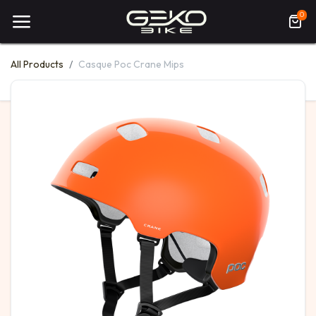
0
All Products
Casque Poc Crane Mips