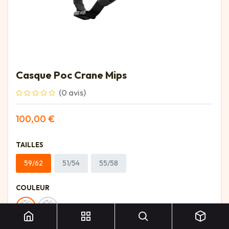
Casque Poc Crane Mips
(0 avis)
100,00
€
TAILLES
59/62
51/54
55/58
COULEUR