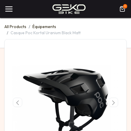
0
All Products
Équipements
Casque Poc Kortal Uranium Black Matt