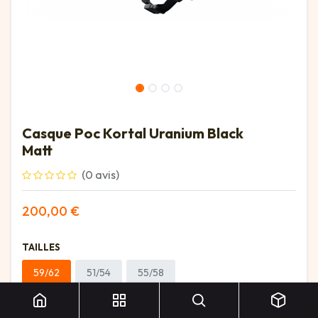
Casque Poc Kortal Uranium Black
Matt
(0 avis)
200,00
€
TAILLES
Casque Poc Kortal Uranium Black Matt
59/62
51/54
55/58