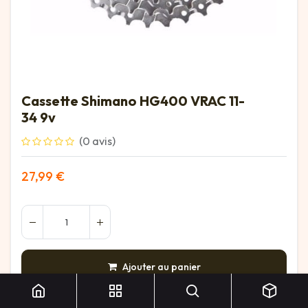
Cassette Shimano HG400 VRAC 11-
34 9v
(0 avis)
27,99
€
Cassette Shimano HG400 VRAC 11-34 9v
Ajouter au panier
AJOUTER À LA LISTE DE SOUHAITS