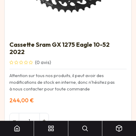
Cassette Sram GX 1275 Eagle 10-52
2022
(0 avis)
Attention sur tous nos produits, il peut avoir des
modifications de stock en interne, donc n'hésitez pas
à nous contacter pour toute commande
244,00
€
Cassette Sram GX 1275 Eagle 10-52 2022