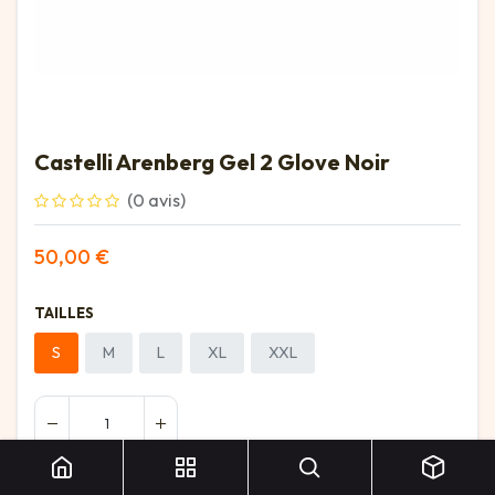
Castelli Arenberg Gel 2 Glove Noir
(0 avis)
50,00
€
TAILLES
S
M
L
XL
XXL
Castelli Arenberg Gel 2 Glove Noir
Ajouter au panier