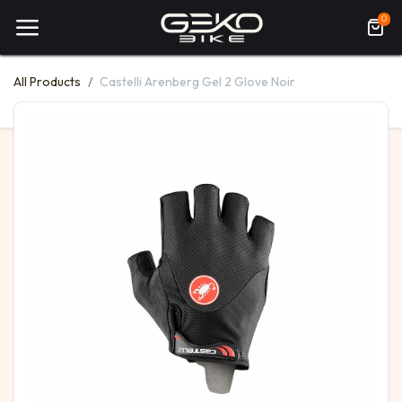
0
All Products
Castelli Arenberg Gel 2 Glove Noir