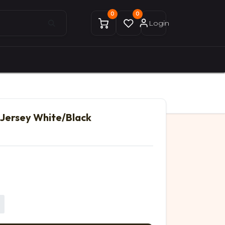
0
0
Login
0
0
ices Gekobike
Mon compte
0 Jersey White/Black