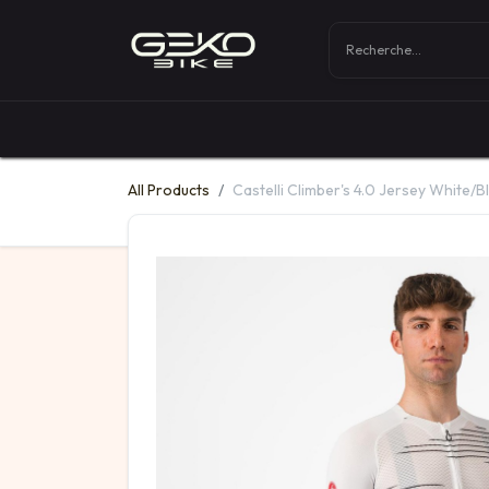
Boutique
Vélos
All Products
Castelli Climber's 4.0 Jersey White/B