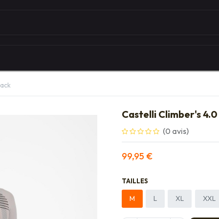
Autour du vélo
Univers des marques
Les serv
lack
Castelli Climber's 4.
(0 avis)
99,95
€
TAILLES
M
L
XL
XXL