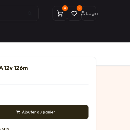
0
0
Login
0
0
ices Gekobike
Mon compte
A 12v 126m
Ajouter au panier
HAITS