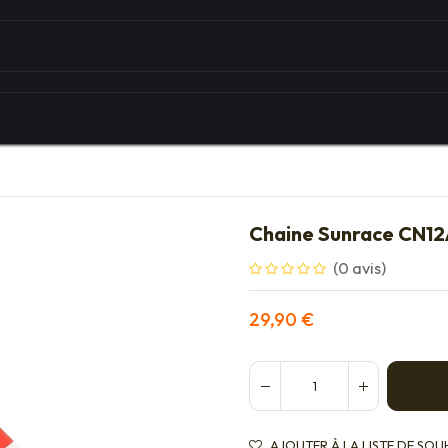
Autour du vélo
Univers des marques
Les serv
Chaine Sunrace CN12
(0 avis)
29,90
€
AJOUTER À LA LISTE DE SOU