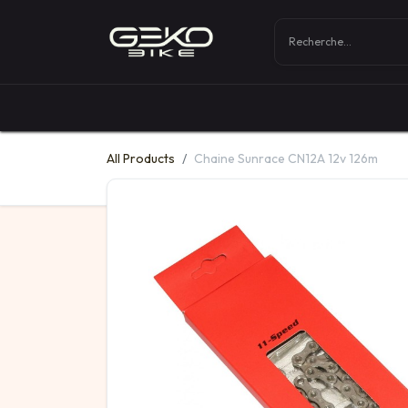
Boutique
Vélos
All Products
Chaine Sunrace CN12A 12v 126m