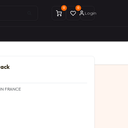
0
0
Login
0
0
ices Gekobike
Mon compte
tack
 IN FRANCE