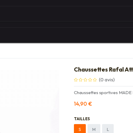
Autour du vélo
Univers des marques
Les serv
Chaussettes Rafal At
(0 avis)
Chaussettes sportives MADE
14,90
€
TAILLES
S
M
L