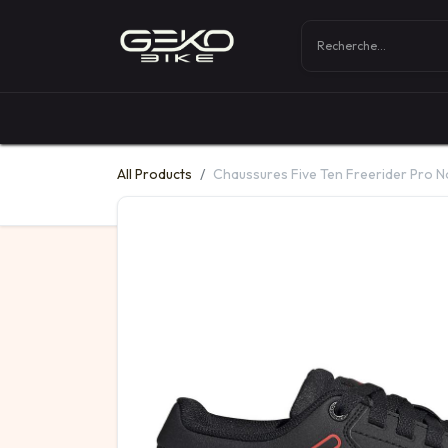
Boutique
Vélos
All Products
Chaussures Five Ten Freerider Pro N