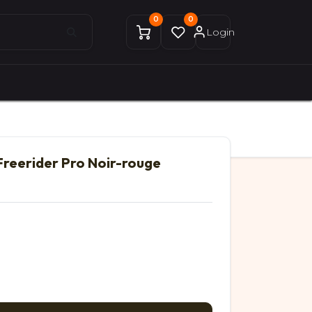
0
0
Login
0
0
ices Gekobike
Mon compte
Freerider Pro Noir-rouge