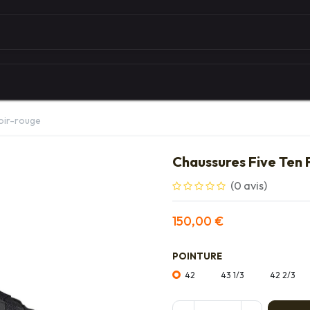
Autour du vélo
Univers des marques
Les serv
oir-rouge
Chaussures Five Ten 
(0 avis)
150,00
€
POINTURE
42
43 1/3
42 2/3