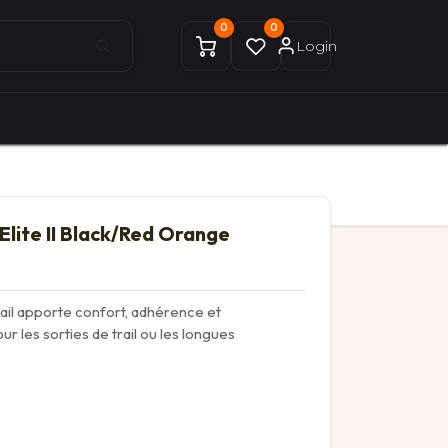
0
0
Login
0
0
ices Gekobike
Mon compte
Elite II Black/Red Orange
ail apporte confort, adhérence et
ur les sorties de trail ou les longues