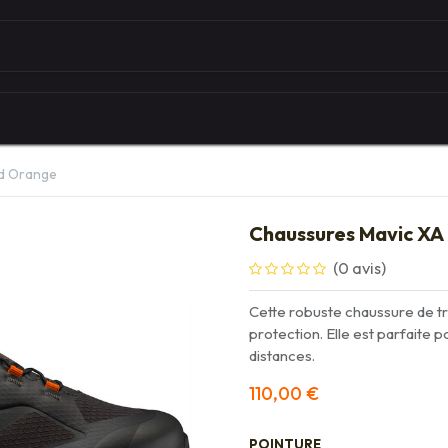
Autour du vélo
Univers des marques
Les serv
ed Orange
Chaussures Mavic XA 
(0 avis)
Cette robuste chaussure de tr
protection. Elle est parfaite po
distances.
110,00
€
POINTURE