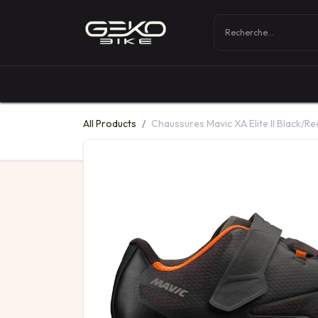
Boutique
Vélos
All Products
Chaussures Mavic XA Elite II Black/R