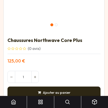
Chaussures Northwave Core Plus
(0 avis)
125,00
€
Chaussures Northwave Core Plus
Ajouter au panier
AJOUTER À LA LISTE DE SOUHAITS