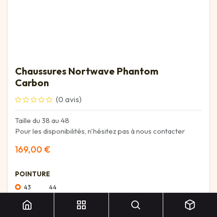
Chaussures Nortwave Phantom
Carbon
(0 avis)
Taille du 38 au 48
Pour les disponibilités, n'hésitez pas à nous contacter
169,00
€
POINTURE
Chaussures Nortwave Phantom Carbon
43
44