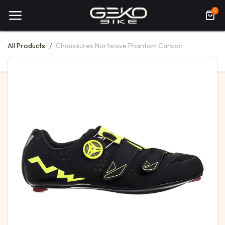
0
All Products
Chaussures Nortwave Phantom Carbon