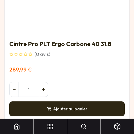
Cintre Pro PLT Ergo Carbone 40 31.8
(0 avis)
289,99
€
Ajouter au panier
Cintre Pro PLT Ergo Carbone 40 31.8
AJOUTER À LA LISTE DE SOUHAITS