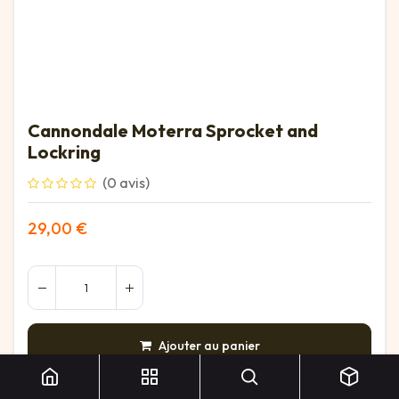
Cannondale Moterra Sprocket and
Lockring
(0 avis)
29,00
€
Cannondale Moterra Sprocket and Lockring
Ajouter au panier
AJOUTER À LA LISTE DE SOUHAITS