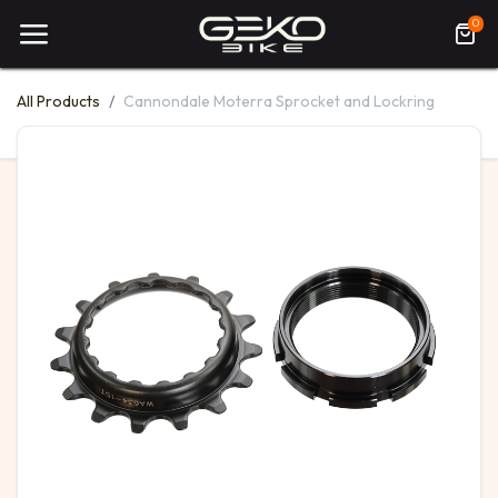
0
All Products
Cannondale Moterra Sprocket and Lockring