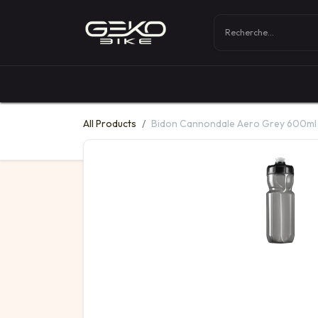
Boutique
Vélos
All Products
Bidon Cannondale Aero Grey 600ml