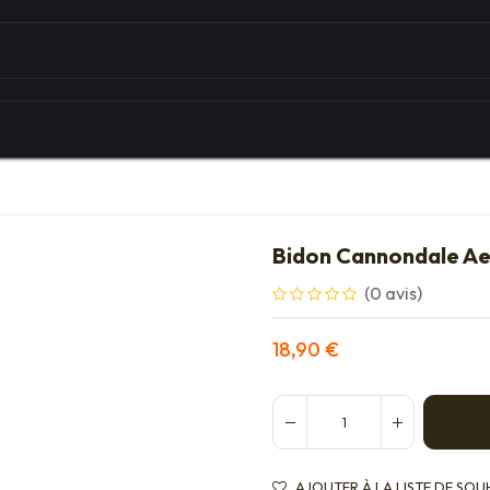
Autour du vélo
Univers des marques
Les serv
Bidon Cannondale A
(0 avis)
18,90
€
AJOUTER À LA LISTE DE SOU