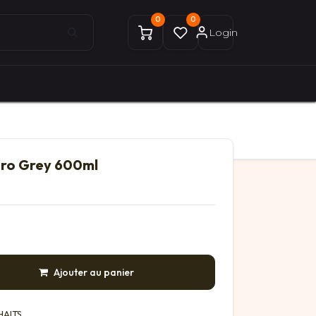
0
0
Login
0
0
ices Gekobike
Mon compte
ero Grey 600ml
Ajouter au panier
HAITS