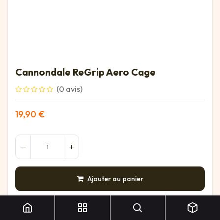
Cannondale ReGrip Aero Cage
(0 avis)
19,90
€
Ajouter au panier
Cannondale ReGrip Aero Cage
AJOUTER À LA LISTE DE SOUHAITS