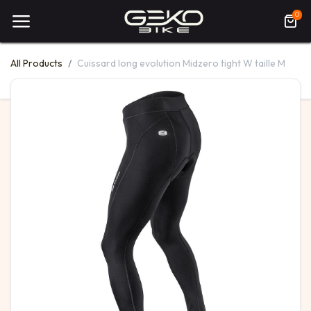
0
All Products
Cuissard long evolution Midzero tight W taille M