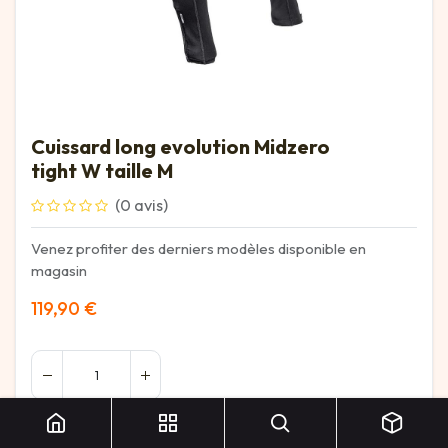
Cuissard long evolution Midzero
tight W taille M
(0 avis)
Venez profiter des derniers modèles disponible en
magasin
119,90
€
Cuissard long evolution Midzero tight W taille M
Ajouter au panier