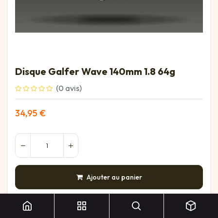
Disque Galfer Wave 140mm 1.8 64g
(0 avis)
34,95
€
Ajouter au panier
Disque Galfer Wave 140mm 1.8 64g
AJOUTER À LA LISTE DE SOUHAITS