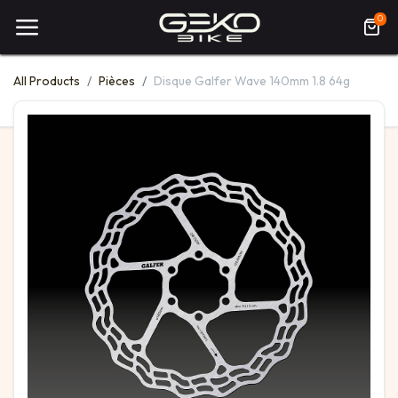
0
All Products
Pièces
Disque Galfer Wave 140mm 1.8 64g