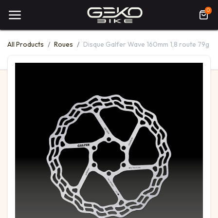
0
All Products
Roues
Disque Galfer Wave 160mm 1,8 route 79g