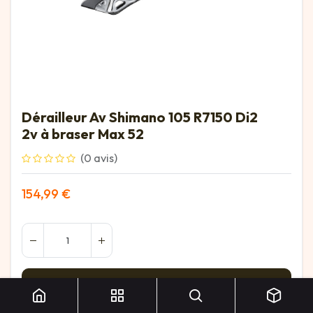
Dérailleur Av Shimano 105 R7150 Di2
2v à braser Max 52
(0 avis)
154,99
€
Dérailleur Av Shimano 105 R7150 Di2 2v à braser Max 52
Ajouter au panier