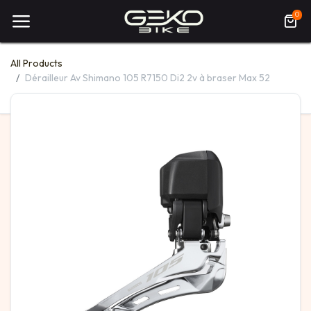
0
All Products
Dérailleur Av Shimano 105 R7150 Di2 2v à braser Max 52