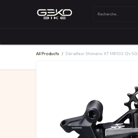
Boutique
Vélos
All Products
Dérailleur Shimano XT M8100 12v SG