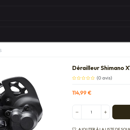
Autour du vélo
Univers des marques
Les serv
S
Dérailleur Shimano 
(0 avis)
114,99
€
AJOUTER À LA LISTE DE SOU