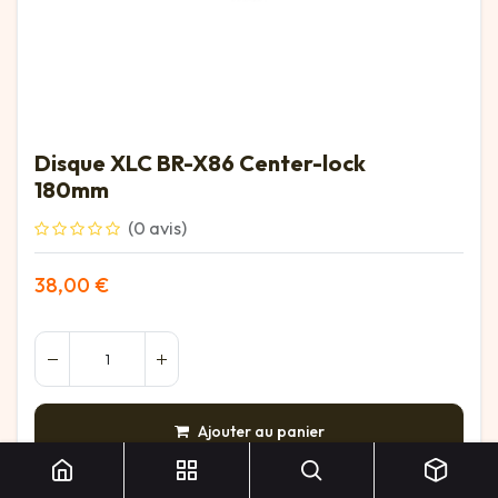
Disque XLC BR-X86 Center-lock
180mm
(0 avis)
38,00
€
Disque XLC BR-X86 Center-lock 180mm
Ajouter au panier
AJOUTER À LA LISTE DE SOUHAITS