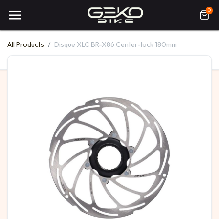
0
All Products
Disque XLC BR-X86 Center-lock 180mm