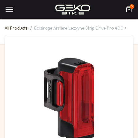
0
All Products
Eclairage Arrière Lezxyne Strip Drive Pro 400 +