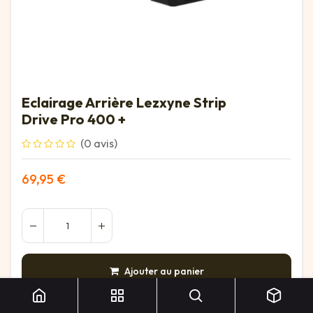
Eclairage Arrière Lezxyne Strip
Drive Pro 400 +
(0 avis)
69,95
€
Eclairage Arrière Lezxyne Strip Drive Pro 400 +
Ajouter au panier
AJOUTER À LA LISTE DE SOUHAITS