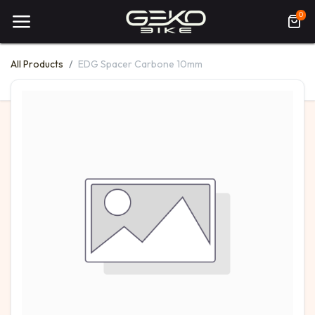
0
All Products
EDG Spacer Carbone 10mm