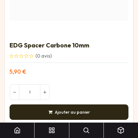
EDG Spacer Carbone 10mm
(0 avis)
5,90
€
Ajouter au panier
EDG Spacer Carbone 10mm
AJOUTER À LA LISTE DE SOUHAITS