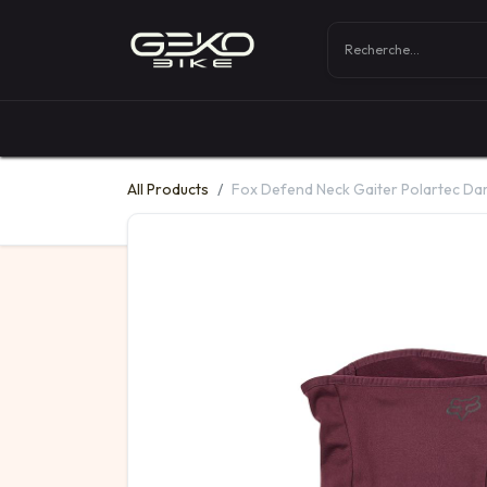
Boutique
Vélos
All Products
Fox Defend Neck Gaiter Polartec D