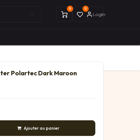
0
0
Login
0
0
ices Gekobike
Mon compte
ter Polartec Dark Maroon
Ajouter au panier