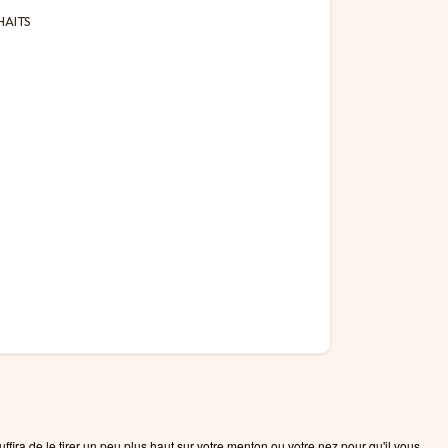
HAITS
ffira de le tirer un peu plus haut sur votre menton ou votre nez pour qu'il vous