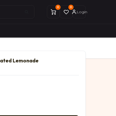
0
0
Login
0
0
ices Gekobike
Mon compte
evated Lemonade