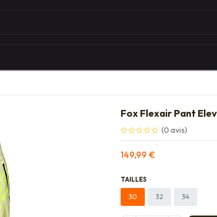
Autour du vélo
Univers des marques
Les serv
Fox Flexair Pant El
(0 avis)
149,99
€
TAILLES
30
32
34