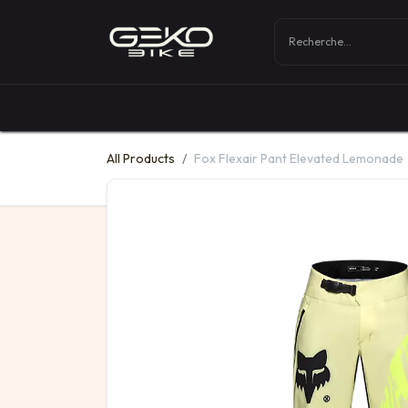
Boutique
Vélos
All Products
Fox Flexair Pant Elevated Lemonade