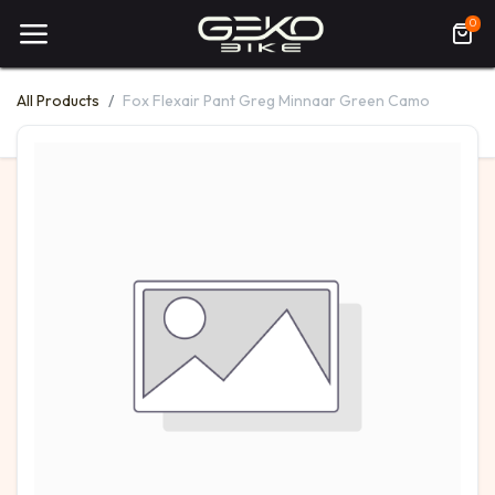
0
All Products
Fox Flexair Pant Greg Minnaar Green Camo