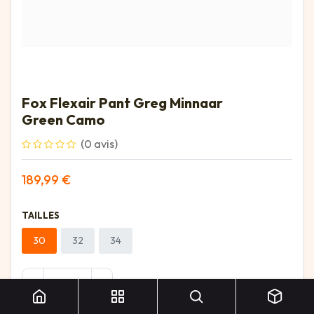
Fox Flexair Pant Greg Minnaar
Green Camo
(0 avis)
189,99
€
TAILLES
30
32
34
Fox Flexair Pant Greg Minnaar Green Camo