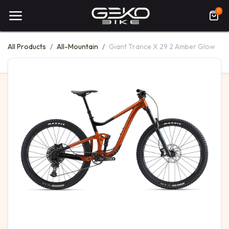
0
All Products
All-Mountain
Giant Trance X 29 2 Amber Glow