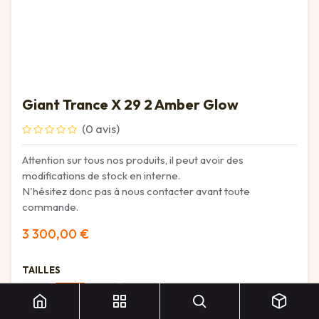
Giant Trance X 29 2 Amber Glow
(0 avis)
Attention sur tous nos produits, il peut avoir des
modifications de stock en interne.
N'hésitez donc pas à nous contacter avant toute
commande.
3 300,00
€
Giant Trance X 29 2 Amber Glow
TAILLES
S
M
L
XL