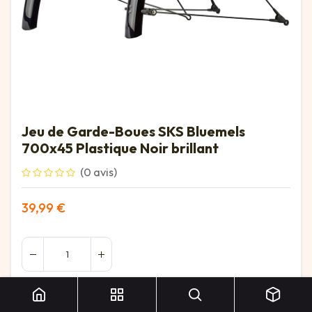
Jeu de Garde-Boues SKS Bluemels
700x45 Plastique Noir brillant
(0 avis)
39,99
€
Jeu de Garde-Boues SKS Bluemels 700x45 Plastique Noir brillant
Ajouter au panier