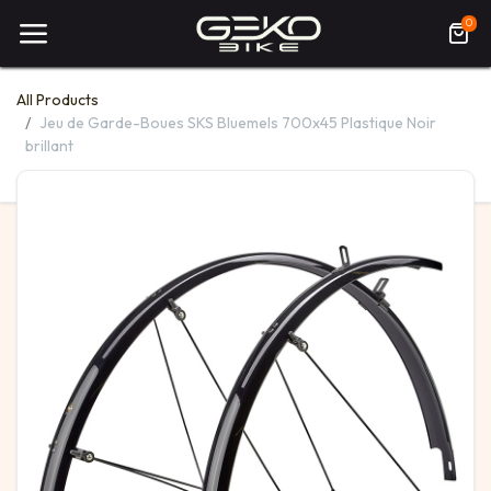
0
All Products
Jeu de Garde-Boues SKS Bluemels 700x45 Plastique Noir
brillant